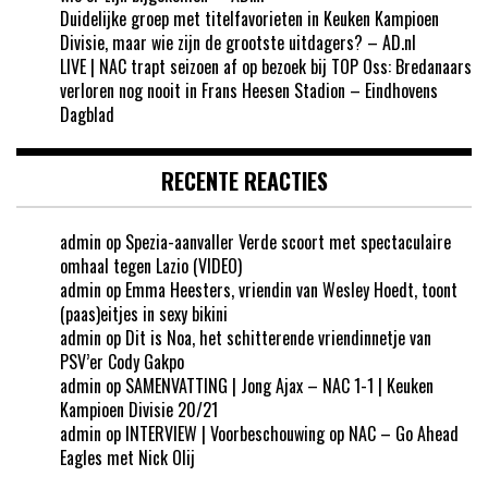
Duidelijke groep met titelfavorieten in Keuken Kampioen
Divisie, maar wie zijn de grootste uitdagers? – AD.nl
LIVE | NAC trapt seizoen af op bezoek bij TOP Oss: Bredanaars
verloren nog nooit in Frans Heesen Stadion – Eindhovens
Dagblad
RECENTE REACTIES
admin
op
Spezia-aanvaller Verde scoort met spectaculaire
omhaal tegen Lazio (VIDEO)
admin
op
Emma Heesters, vriendin van Wesley Hoedt, toont
(paas)eitjes in sexy bikini
admin
op
Dit is Noa, het schitterende vriendinnetje van
PSV’er Cody Gakpo
admin
op
SAMENVATTING | Jong Ajax – NAC 1-1 | Keuken
Kampioen Divisie 20/21
admin
op
INTERVIEW | Voorbeschouwing op NAC – Go Ahead
Eagles met Nick Olij