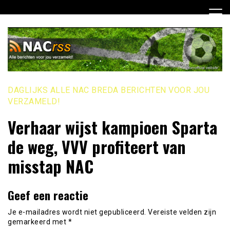
Ga
naar
de
inhoud
DAGLIJKS ALLE NAC BREDA BERICHTEN VOOR JOU
VERZAMELD!
Verhaar wijst kampioen Sparta
de weg, VVV profiteert van
misstap NAC
Geef een reactie
Je e-mailadres wordt niet gepubliceerd.
Vereiste velden zijn
gemarkeerd met
*