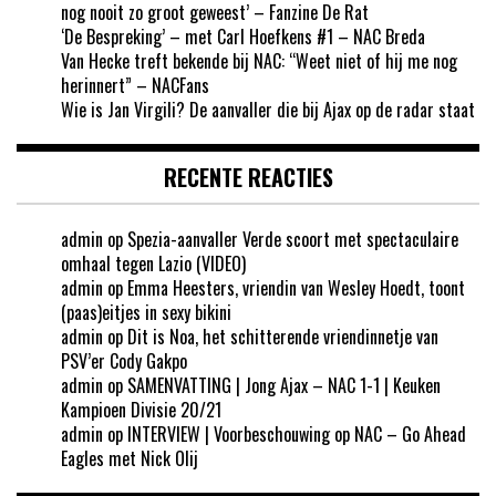
nog nooit zo groot geweest’ – Fanzine De Rat
‘De Bespreking’ – met Carl Hoefkens #1 – NAC Breda
Van Hecke treft bekende bij NAC: “Weet niet of hij me nog
herinnert” – NACFans
Wie is Jan Virgili? De aanvaller die bij Ajax op de radar staat
RECENTE REACTIES
admin
op
Spezia-aanvaller Verde scoort met spectaculaire
omhaal tegen Lazio (VIDEO)
admin
op
Emma Heesters, vriendin van Wesley Hoedt, toont
(paas)eitjes in sexy bikini
admin
op
Dit is Noa, het schitterende vriendinnetje van
PSV’er Cody Gakpo
admin
op
SAMENVATTING | Jong Ajax – NAC 1-1 | Keuken
Kampioen Divisie 20/21
admin
op
INTERVIEW | Voorbeschouwing op NAC – Go Ahead
Eagles met Nick Olij