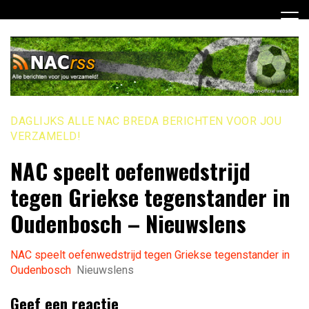
Ga
naar
de
inhoud
DAGLIJKS ALLE NAC BREDA BERICHTEN VOOR JOU
VERZAMELD!
NAC speelt oefenwedstrijd
tegen Griekse tegenstander in
Oudenbosch – Nieuwslens
NAC speelt oefenwedstrijd tegen Griekse tegenstander in
Oudenbosch
Nieuwslens
Geef een reactie