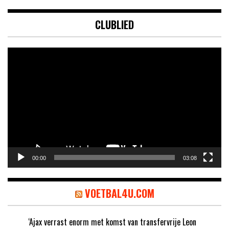
CLUBLIED
Videospeler
00:00
03:08
VOETBAL4U.COM
‘Ajax verrast enorm met komst van transfervrije Leon