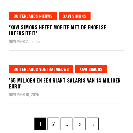
BUITENLANDS NIEUWS
XAVI SIMONS
‘XAVI SIMONS HEEFT MOEITE MET DE ENGELSE
INTENSITEIT’
NOVEMBER 27, 2025
BUITENLANDS VOETBALNIEUWS
XAVI SIMONS
’65 MILJOEN EN EEN RIANT SALARIS VAN 14 MILJOEN
EURO’
NOVEMBER 19, 2025
Berichten
Pagina
Pagina
Pagina
1
2
…
5
→
paginering